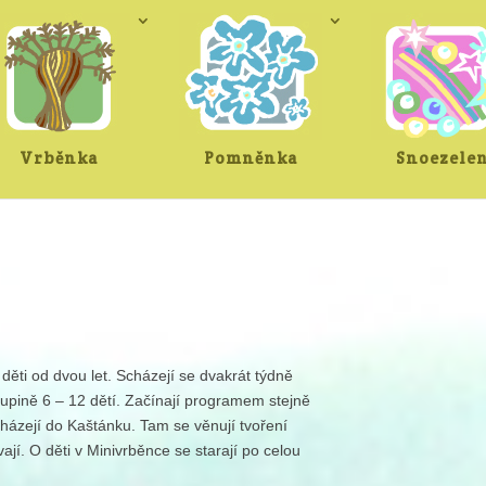
Vrběnka
Pomněnka
Snoezele
děti od dvou let. Scházejí se dvakrát týdně
kupině 6 – 12 dětí. Začínají programem stejně
cházejí do Kaštánku. Tam se věnují tvoření
ají. O děti v Minivrběnce se starají po celou