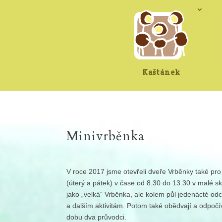
Kaštánek
Minivrběnka
V roce 2017 jsme otevřeli dveře Vrběnky také pro 
(úterý a pátek) v čase od 8.30 do 13.30 v malé s
jako „velká“ Vrběnka, ale kolem půl jedenácté od
a dalším aktivitám. Potom také obědvají a odpočív
dobu dva průvodci.