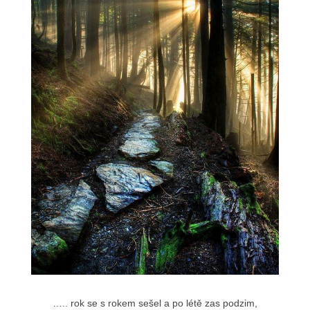
….. rok se s rokem sešel a po létě zas podzim,