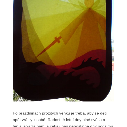
Po prázdninách prožitých venku je třeba, aby se děti
opět vrátily k sobě. Radostné letní dny plné světla a
tepla jsou za námi a čekají nás nehostinné dny podzimu.