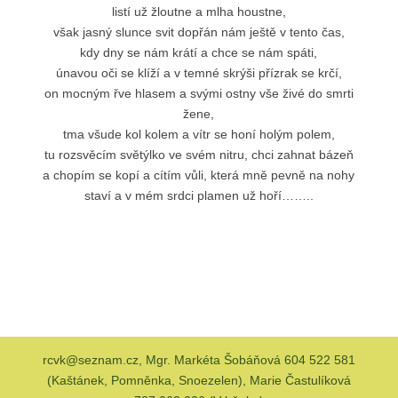
listí už žloutne a mlha houstne,
však jasný slunce svit dopřán nám ještě v tento čas,
kdy dny se nám krátí a chce se nám spáti,
únavou oči se klíží a v temné skrýši přízrak se krčí,
on mocným řve hlasem a svými ostny vše živé do smrti
žene,
tma všude kol kolem a vítr se honí holým polem,
tu rozsvěcím světýlko ve svém nitru, chci zahnat bázeň
a chopím se kopí a cítím vůli, která mně pevně na nohy
staví a v mém srdci plamen už hoří……..
rcvk@seznam.cz, Mgr. Markéta Šobáňová 604 522 581
(Kaštánek, Pomněnka, Snoezelen), Marie Častulíková