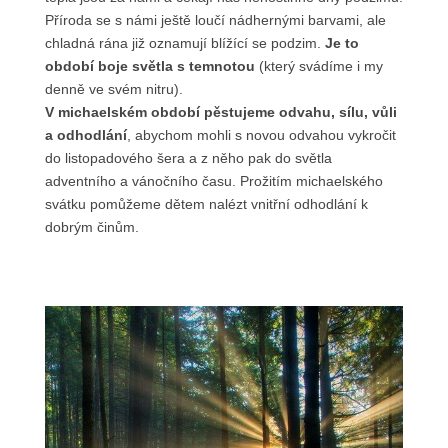
Příroda se s námi ještě loučí nádhernými barvami, ale
chladná rána již oznamují blížící se podzim.
Je to
období boje světla s temnotou
(který svádíme i my
denně ve svém nitru).
V michaelském období pěstujeme odvahu, sílu, vůli
a odhodlání
, abychom mohli s novou odvahou vykročit
do listopadového šera a z něho pak do světla
adventního a vánočního času. Prožitím michaelského
svátku pomůžeme dětem nalézt vnitřní odhodlání k
dobrým činům.