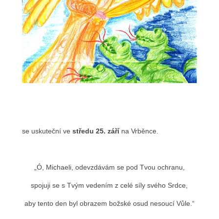
se uskuteční ve
středu 25. září
na Vrběnce.
„Ó, Michaeli, odevzdávám se pod Tvou ochranu,
spojuji se s Tvým vedením z celé síly svého Srdce,
aby tento den byl obrazem božské osud nesoucí Vůle.“