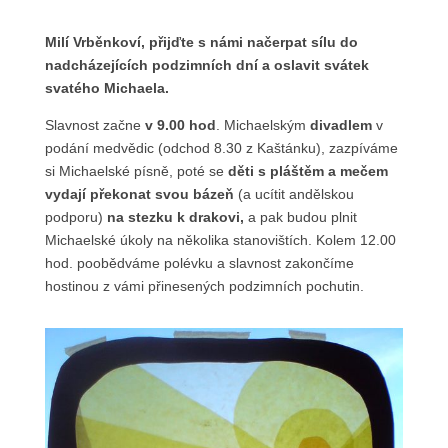
Milí Vrběnkoví, přijďte s námi načerpat sílu do
nadcházejících podzimních dní a oslavit svátek
svatého Michaela.
Slavnost začne
v 9.00 hod
. Michaelským
divadlem
v
podání medvědic (odchod 8.30 z Kaštánku), zazpíváme
si Michaelské písně, poté se
děti s pláštěm a mečem
vydají překonat svou bázeň
(a ucítit andělskou
podporu)
na stezku k drakovi,
a pak budou plnit
Michaelské úkoly na několika stanovištích. Kolem 12.00
hod. poobědváme polévku a slavnost zakončíme
hostinou z vámi přinesených podzimních pochutin.