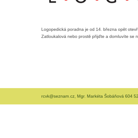
Logopedická poradna je od 14. března opět otevřen
Zatloukalová nebo prostě přijďte a domluvíte se 
rcvk@seznam.cz, Mgr. Markéta Šobáňová 604 522