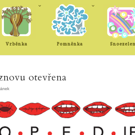
Vrběnka
Pomněnka
Snoezele
 znovu otevřena
tánek