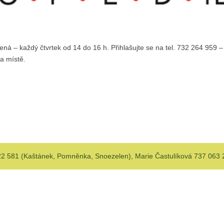
á – každý čtvrtek od 14 do 16 h. Přihlašujte se na tel. 732 264 959 – 
na místě.
 581 (Kaštánek, Pomněnka, Snoezelen), Marie Častulíková 737 063 