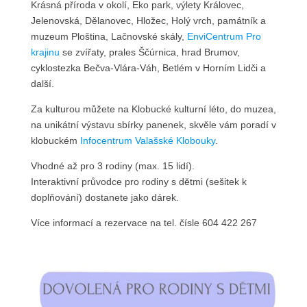
Krásná příroda v okolí, Eko park, výlety Královec,
Jelenovská, Dělanovec, Hložec, Holý vrch, památník a
muzeum Ploština, Lačnovské skály,
EnviCentrum Pro
krajinu
se zvířaty, prales Ščúrnica, hrad Brumov,
cyklostezka Bečva-Vlára-Váh, Betlém v Horním Lidči a
další.
Za kulturou můžete na Klobucké kulturní léto, do muzea,
na unikátní výstavu sbírky panenek, skvěle vám poradí v
klobuckém
Infocentrum Valašské Klobouky
.
Vhodné až pro 3 rodiny (max. 15 lidí).
Interaktivní průvodce pro rodiny s dětmi (sešitek k
doplňování) dostanete jako dárek.
Více informací a rezervace na tel. čísle 604 422 267