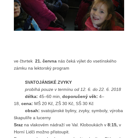
ve čtvrtek
21. června
nás čeká výlet do vsetínského
zámku na lektorský program
SVATOJÁNSKÉ ZVYKY
probíhá pouze v termínu od 12. 6. do 22. 6. 2018
délka:
45–60 min,
doporučený věk:
4–
18,
cena:
MŠ 20 Kč, ZŠ 30 Kč, SŠ 30 Kč
obsah:
svatojánské byliny, zvyky, symboly, výroba
škapulíře a lucerny
Sraz
na vlakovém nádraží ve Val. Kloboukách v
8:15,
v
Horní Lidči možno přistoupit.